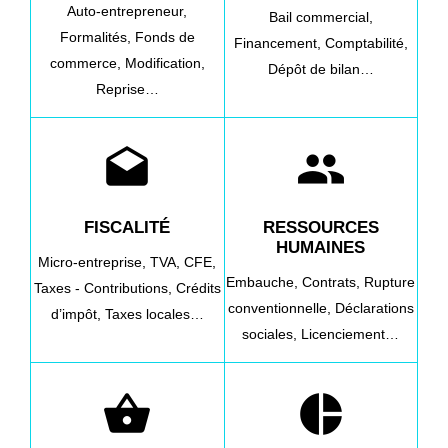
Auto-entrepreneur,
Bail commercial,
Formalités,
Fonds de
Financement,
Comptabilité,
commerce,
Modification,
Dépôt de bilan…
Reprise…
drafts
people
FISCALITÉ
RESSOURCES
HUMAINES
Micro-entreprise,
TVA,
CFE,
Embauche,
Contrats,
Rupture
Taxes - Contributions,
Crédits
conventionnelle,
Déclarations
d’impôt,
Taxes locales…
sociales,
Licenciement…
shopping_basket
pie_chart