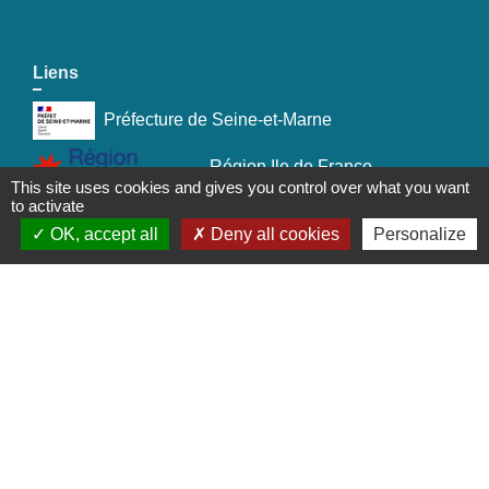
Liens
Préfecture de Seine-et-Marne
Région Ile de France
This site uses cookies and gives you control over what you want
to activate
Seine-et-Marne
OK, accept all
Deny all cookies
Personalize
Plaines & Monts de France
(Communauté de Communes)
Mentions légales
-
Politique de confidentialité
-
Accessibilité
-
Plan du site
-
Gestion des cookies
Site créé en partenariat avec Réseau des Communes