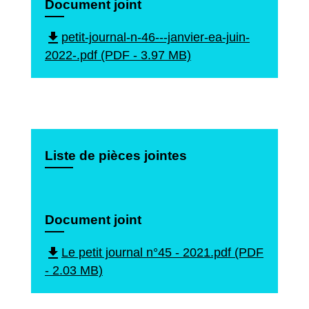
Document joint
file_download
petit-journal-n-46---janvier-ea-juin-
2022-.pdf (PDF - 3.97 MB)
Liste de pièces jointes
Document joint
file_download
Le petit journal n°45 - 2021.pdf (PDF
- 2.03 MB)