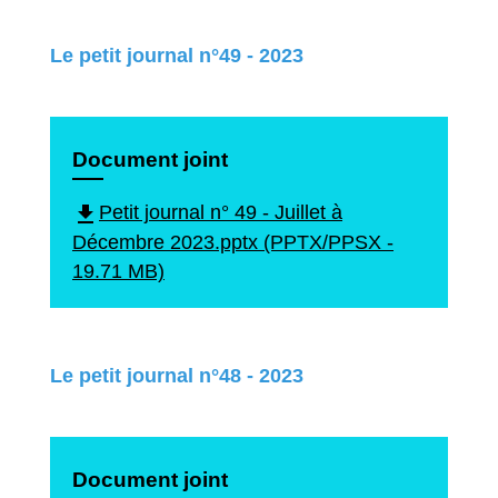
Le petit journal n°49 - 2023
Document joint
file_download
Petit journal n° 49 - Juillet à
Décembre 2023.pptx (PPTX/PPSX -
19.71 MB)
Le petit journal n°48 - 2023
Document joint