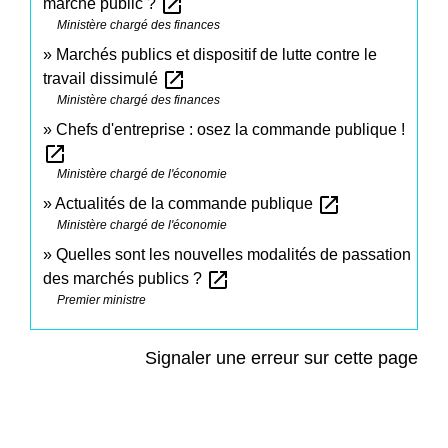
open_in_new
marché public ?
Ministère chargé des finances
Marchés publics et dispositif de lutte contre le
open_in_new
travail dissimulé
Ministère chargé des finances
Chefs d'entreprise : osez la commande publique !
open_in_new
Ministère chargé de l'économie
open_in_new
Actualités de la commande publique
Ministère chargé de l'économie
Quelles sont les nouvelles modalités de passation
open_in_new
des marchés publics ?
Premier ministre
Signaler une erreur sur cette page