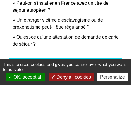
Peut-on s'installer en France avec un titre de
séjour européen ?
Un étranger victime d'esclavagisme ou de
proxénétisme peut-il être régularisé ?
Qu'est-ce qu'une attestation de demande de carte
de séjour ?
This site uses cookies and gives you control over what you want
Et aussi
to activate
OK, accept all
Deny all cookies
Personalize
Installation en France d'une famille étrangère
Étranger - Europe
S'inscrire dans l'enseignement supérieur
Famille - Scolarité
Nationalité française
Étranger - Europe
Conduire en France avec un permis étranger
Transports - Mobilité