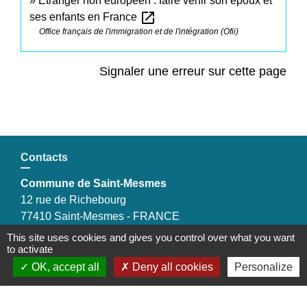
Étranger non européen : faire venir son époux et
open_in_new
ses enfants en France
Office français de l'immigration et de l'intégration (Ofii)
Signaler une erreur sur cette page
Contacts
Commune de Saint-Mesmes
12 rue de Richebourg
77410 Saint-Mesmes - FRANCE
+33 1 60 26 24 20
This site uses cookies and gives you control over what you want
to activate
OK, accept all
Deny all cookies
Personalize
Liens