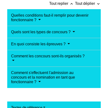
keyboard_arrow_up
keyboard_arrow_down
Tout replier
Tout déplier
Quelles conditions faut-il remplir pour devenir
fonctionnaire ?
Quels sont les types de concours ?
En quoi consiste les épreuves ?
Comment les concours sont-ils organisés ?
Comment s'effectuent l'admission au
concours et la nomination en tant que
fonctionnaire ?
Textes de référence