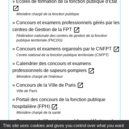
Écoles de formation de la fonction publique d'État
open_in_new
Ministère chargé de la fonction publique
Concours et examens professionnels gérés par les
open_in_new
centres de Gestion de la FPT
Fédération nationale des centres de gestion de la fonction
publique territoriale (FNCDG)
open_in_new
Concours et examens organisés par le CNFPT
Centre national de la fonction publique territoriale (CNFPT)
Calendrier des concours et examens
open_in_new
professionnels de sapeurs-pompiers
Ministère chargé de l'intérieur
open_in_new
Concours de la Ville de Paris
Ville de Paris
Portail des concours de la fonction publique
open_in_new
hospitalière (FPH)
Ministère chargé de la santé
Concours de l'Assistance publique - Hôpitaux de
This site uses cookies and gives you control over what you want
open_in_new
Paris (AP-HP)