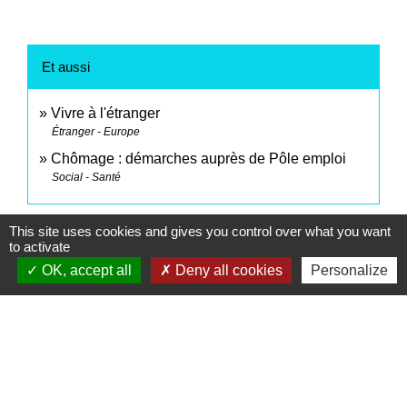
Et aussi
Vivre à l'étranger
Étranger - Europe
Chômage : démarches auprès de Pôle emploi
Social - Santé
Signaler une erreur sur cette page
This site uses cookies and gives you control over what you want
to activate
OK, accept all
Deny all cookies
Personalize
Contacts
Commune de Saint-Mesmes
12 rue de Richebourg