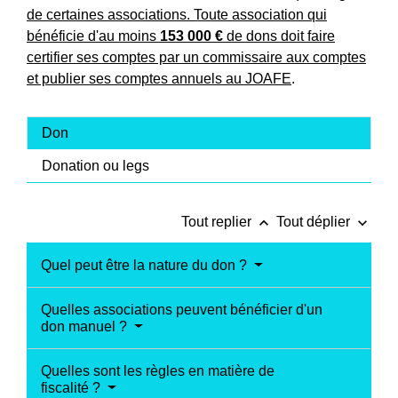
de certaines associations. Toute association qui
bénéficie d'au moins
153 000 €
de dons doit faire
certifier ses comptes par un commissaire aux comptes
et publier ses comptes annuels au
JOAFE
.
Don
Donation ou legs
keyboard_arrow_up
keyboard_arrow_down
Tout replier
Tout déplier
Quel peut être la nature du don ?
Quelles associations peuvent bénéficier d'un
don manuel ?
Quelles sont les règles en matière de
fiscalité ?