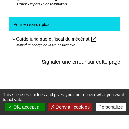
Argent - Impôts - Consommation
Pour en savoir plus
open_in_new
Guide juridique et fiscal du mécénat
Ministère chargé de la vie associative
Signaler une erreur sur cette page
This site uses cookies and gives you control over what you want
Contacts
to activate
OK, accept all
Deny all cookies
Personalize
Commune de Saint-Mesmes
12 rue de Richebourg
77410 Saint-Mesmes - FRANCE