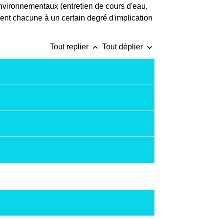
nvironnementaux (entretien de cours d'eau,
dent chacune à un certain degré d'implication
keyboard_arrow_up
keyboard_arrow_down
Tout replier
Tout déplier