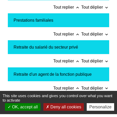
keyboard_arrow_up
keyboard_arrow_down
Tout replier
Tout déplier
Prestations familiales
keyboard_arrow_up
keyboard_arrow_down
Tout replier
Tout déplier
Retraite du salarié du secteur privé
keyboard_arrow_up
keyboard_arrow_down
Tout replier
Tout déplier
Retraite d'un agent de la fonction publique
keyboard_arrow_up
keyboard_arrow_down
Tout replier
Tout déplier
This site uses cookies and gives you control over what you want
to activate
Revenu de solidarité active (RSA)
OK, accept all
Deny all cookies
Personalize
keyboard_arrow_up
keyboard_arrow_down
Tout replier
Tout déplier