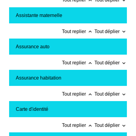
keyboard_arrow_up
keyboard_arrow_down
Assistante maternelle
keyboard_arrow_up
keyboard_arrow_down
Tout replier
Tout déplier
Assurance auto
keyboard_arrow_up
keyboard_arrow_down
Tout replier
Tout déplier
Assurance habitation
keyboard_arrow_up
keyboard_arrow_down
Tout replier
Tout déplier
Carte d'identité
keyboard_arrow_up
keyboard_arrow_down
Tout replier
Tout déplier