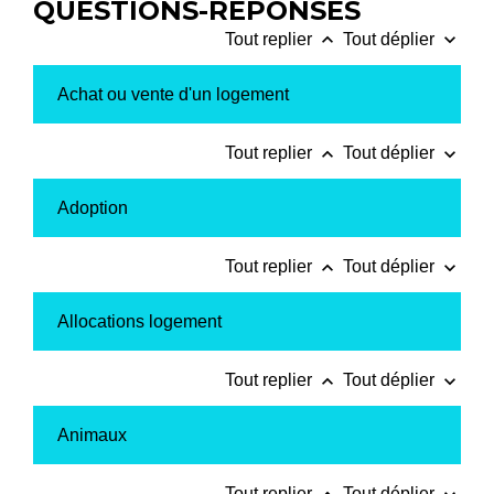
QUESTIONS-RÉPONSES
keyboard_arrow_up
keyboard_arrow_down
Tout replier
Tout déplier
Achat ou vente d'un logement
keyboard_arrow_up
keyboard_arrow_down
Tout replier
Tout déplier
Adoption
keyboard_arrow_up
keyboard_arrow_down
Tout replier
Tout déplier
Allocations logement
keyboard_arrow_up
keyboard_arrow_down
Tout replier
Tout déplier
Animaux
Tout replier
Tout déplier