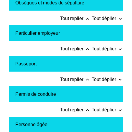
Obsèques et modes de sépulture
keyboard_arrow_up
keyboard_arrow_down
Tout replier
Tout déplier
Particulier employeur
keyboard_arrow_up
keyboard_arrow_down
Tout replier
Tout déplier
Passeport
keyboard_arrow_up
keyboard_arrow_down
Tout replier
Tout déplier
Permis de conduire
keyboard_arrow_up
keyboard_arrow_down
Tout replier
Tout déplier
Personne âgée