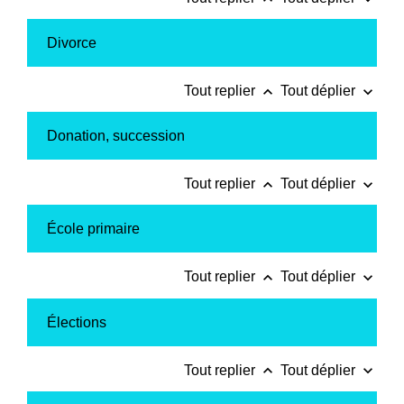
Divorce
keyboard_arrow_up
keyboard_arrow_down
Tout replier
Tout déplier
Donation, succession
keyboard_arrow_up
keyboard_arrow_down
Tout replier
Tout déplier
École primaire
keyboard_arrow_up
keyboard_arrow_down
Tout replier
Tout déplier
Élections
keyboard_arrow_up
keyboard_arrow_down
Tout replier
Tout déplier