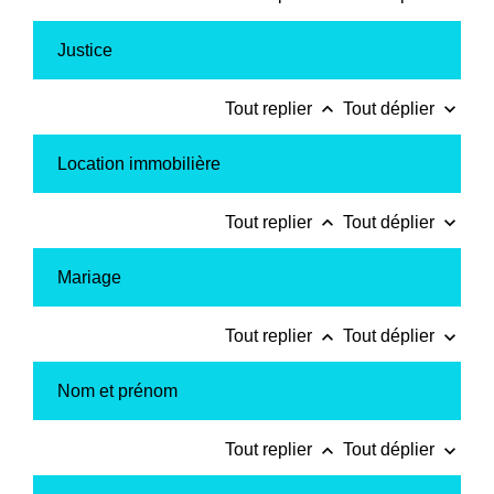
Justice
keyboard_arrow_up
keyboard_arrow_down
Tout replier
Tout déplier
Location immobilière
keyboard_arrow_up
keyboard_arrow_down
Tout replier
Tout déplier
Mariage
keyboard_arrow_up
keyboard_arrow_down
Tout replier
Tout déplier
Nom et prénom
keyboard_arrow_up
keyboard_arrow_down
Tout replier
Tout déplier