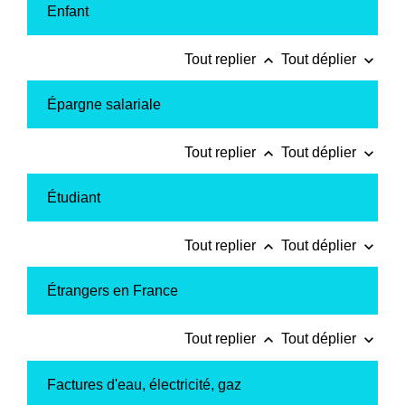
Enfant
keyboard_arrow_up
keyboard_arrow_down
Tout replier
Tout déplier
Épargne salariale
keyboard_arrow_up
keyboard_arrow_down
Tout replier
Tout déplier
Étudiant
keyboard_arrow_up
keyboard_arrow_down
Tout replier
Tout déplier
Étrangers en France
keyboard_arrow_up
keyboard_arrow_down
Tout replier
Tout déplier
Factures d'eau, électricité, gaz