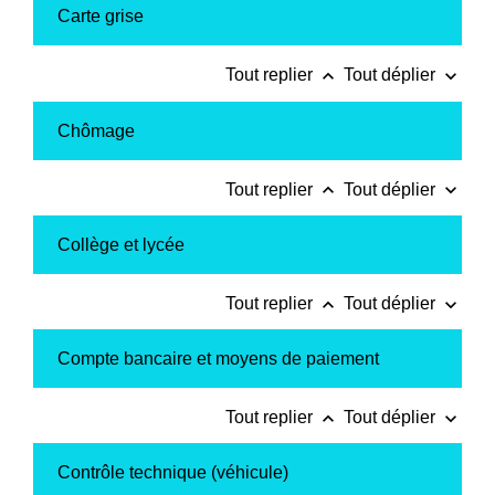
Carte grise
keyboard_arrow_up
keyboard_arrow_down
Tout replier
Tout déplier
Chômage
keyboard_arrow_up
keyboard_arrow_down
Tout replier
Tout déplier
Collège et lycée
keyboard_arrow_up
keyboard_arrow_down
Tout replier
Tout déplier
Compte bancaire et moyens de paiement
keyboard_arrow_up
keyboard_arrow_down
Tout replier
Tout déplier
Contrôle technique (véhicule)