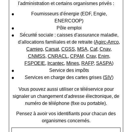
l'administration et certains organismes privés :
Fournisseurs d'énergie (EDF, Engie,
ENERCOOP)
Pôle emploi
Sécurité sociale : caisses d'assurance maladie,
d'allocations familiales et de retraite (
Agirc-Arrco
,
Camieg
,
Carsat
,
CGSS
,
MSA
,
Caf
,
Cnav
,
CNMSS
,
CNRACL
,
CPAM
,
Crav
,
Enim
,
FSPOEIE
,
Ircantec
,
Mines
,
RAFP
,
SASPA
)
Service des impôts
Services en charge des cartes grises (
SIV
)
Vous pouvez aussi utiliser ce téléservice pour
signaler un changement d'adresse électronique, de
numéro de téléphone (fixe ou portable).
Pensez à avoir vos identifiants pour chacun des
organismes concernés.