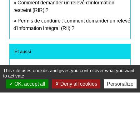
Comment demander un relevé d'information
restreint (RIR) ?
Permis de conduire : comment demander un relevé
d'information intégral (RII) ?
Et aussi
Conduire en France avec un permis étranger
This site uses cookies and gives you control over what you want
Transports - Mobilité
to activate
Conduire à l'étranger
OK, accept all
Deny all cookies
Personalize
Transports - Mobilité
Infractions routières
Transports - Mobilité
Mesures antipollution
Transports - Mobilité
Circulation en trottinette électrique, rollers ou
skateboard