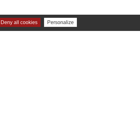
Deny all cookies
Personalize
Liens
Préfecture de Seine-et-Marne
Région Ile de France
Seine-et-Marne
Plaines & Monts de
France (Communauté de Communes)
s