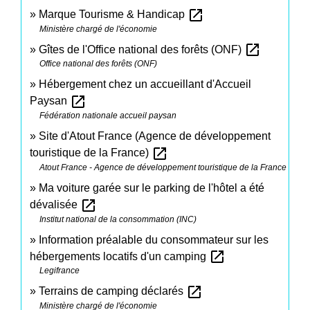
open_in_new
Marque Tourisme & Handicap
Ministère chargé de l'économie
open_in_new
Gîtes de l'Office national des forêts (ONF)
Office national des forêts (ONF)
Hébergement chez un accueillant d'Accueil
open_in_new
Paysan
Fédération nationale accueil paysan
Site d'Atout France (Agence de développement
open_in_new
touristique de la France)
Atout France - Agence de développement touristique de la France
Ma voiture garée sur le parking de l'hôtel a été
open_in_new
dévalisée
Institut national de la consommation (INC)
Information préalable du consommateur sur les
open_in_new
hébergements locatifs d'un camping
Legifrance
open_in_new
Terrains de camping déclarés
Ministère chargé de l'économie