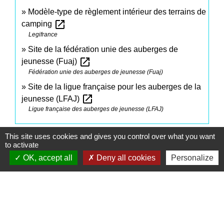
Modèle-type de règlement intérieur des terrains de
open_in_new
camping
Legifrance
Site de la fédération unie des auberges de
open_in_new
jeunesse (Fuaj)
Fédération unie des auberges de jeunesse (Fuaj)
Site de la ligue française pour les auberges de la
open_in_new
jeunesse (LFAJ)
Ligue française des auberges de jeunesse (LFAJ)
This site uses cookies and gives you control over what you want
Signaler une erreur sur cette page
to activate
OK, accept all
Deny all cookies
Personalize
Contacts
Commune de Saint-Mesmes