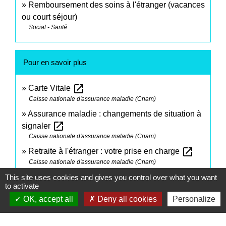
Remboursement des soins à l'étranger (vacances
ou court séjour)
Social - Santé
Pour en savoir plus
open_in_new
Carte Vitale
Caisse nationale d'assurance maladie (Cnam)
Assurance maladie : changements de situation à
open_in_new
signaler
Caisse nationale d'assurance maladie (Cnam)
open_in_new
Retraite à l'étranger : votre prise en charge
Caisse nationale d'assurance maladie (Cnam)
This site uses cookies and gives you control over what you want
to activate
Signaler une erreur sur cette page
OK, accept all
Deny all cookies
Personalize