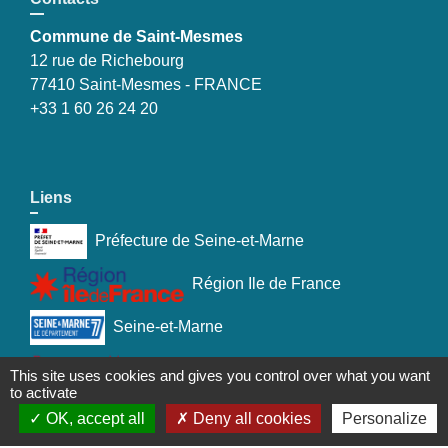
Commune de Saint-Mesmes
12 rue de Richebourg
77410 Saint-Mesmes - FRANCE
+33 1 60 26 24 20
Liens
Préfecture de Seine-et-Marne
Région Ile de France
Seine-et-Marne
Plaines & Monts de France
This site uses cookies and gives you control over what you want
to activate
(Communauté de Communes)
OK, accept all
Deny all cookies
Personalize