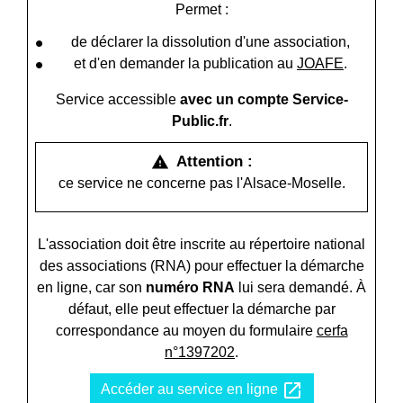
Permet :
de déclarer la dissolution d'une association,
et d'en demander la publication au
JOAFE
.
Service accessible
avec un compte Service-
Public.fr
.
Attention :
warning
ce service ne concerne pas l'Alsace-Moselle.
L'association doit être inscrite au répertoire national
des associations (RNA) pour effectuer la démarche
en ligne, car son
numéro RNA
lui sera demandé. À
défaut, elle peut effectuer la démarche par
correspondance au moyen du formulaire
cerfa
n°1397202
.
open_in_new
Accéder au service en ligne