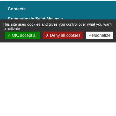
Contacts
Commune de Saint-Mesmes
This site uses cookies and gives you control over what you want
12 rue de Richebourg
to activate
77410 Saint-Mesmes - FRANCE
OK, accept all
Deny all cookies
Personalize
+33 1 60 26 24 20
Liens
Préfecture de Seine-et-Marne
Région Ile de France
Seine-et-Marne
Plaines & Monts de France
(Communauté de Communes)