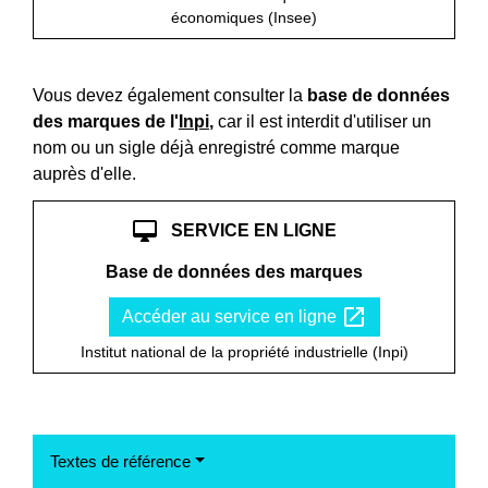
économiques (Insee)
Vous devez également consulter la
base de données
des marques de l'
Inpi
,
car il est interdit d'utiliser un
nom ou un sigle déjà enregistré comme marque
auprès d'elle.
desktop_mac
SERVICE EN LIGNE
Base de données des marques
open_in_new
Accéder au service en ligne
Institut national de la propriété industrielle (Inpi)
Textes de référence