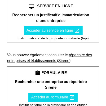
desktop_mac
SERVICE EN LIGNE
Rechercher un justificatif d'immatriculation
d'une entreprise
open_in_new
Accéder au service en ligne
Institut national de la propriété industrielle (Inpi)
Vous pouvez également consulter le
répertoire des
entreprises et établissements (Sirene)
.
assignment
FORMULAIRE
Rechercher une entreprise au répertoire
Sirene
open_in_new
Accéder au formulaire
Institut national de la statistique et des études